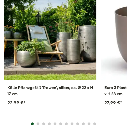
Kölle Pflanzgefäß 'Rowen', silber, ca. Ø 22 x H
Euro 3 Plast
17 cm
x H 28 cm
22,99 €
*
27,99 €
*