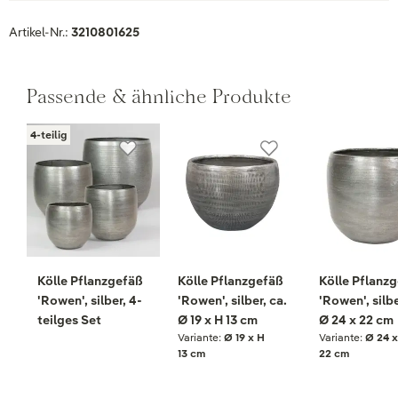
Artikel-Nr.:
3210801625
Passende & ähnliche Produkte
4-teilig
Kölle Pflanzgefäß
Kölle Pflanzgefäß
Kölle Pflanz
'Rowen', silber, 4-
'Rowen', silber, ca.
'Rowen', silbe
teilges Set
Ø 19 x H 13 cm
Ø 24 x 22 cm
Variante:
Ø 19 x H
Variante:
Ø 24 x
13 cm
22 cm