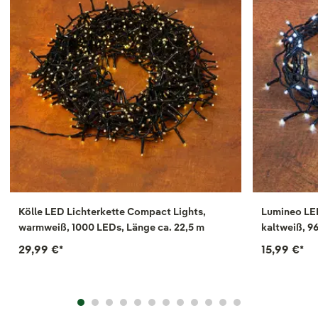
Kölle LED Lichterkette Compact Lights,
Lumineo LED
warmweiß, 1000 LEDs, Länge ca. 22,5 m
kaltweiß, 96
29,99 €
*
15,99 €
*