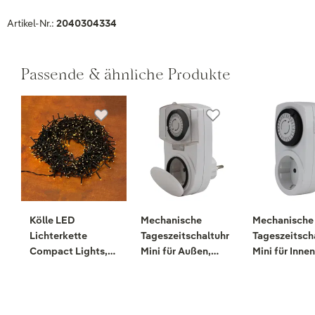
Artikel-Nr.:
2040304334
Passende & ähnliche Produkte
Kölle LED
Mechanische
Mechanische
Lichterkette
Tageszeitschaltuhr
Tageszeitsch
Compact Lights,
Mini für Außen,
Mini für Innen
klassisch warm,
weiß
weiß
750 LEDs, Länge
ca. 16 m