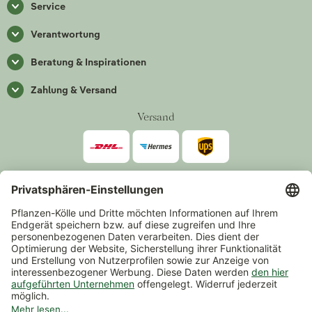
Service
Verantwortung
Beratung & Inspirationen
Zahlung & Versand
Versand
Zahlarten
*Alle Preise inkl. gesetzlicher Mehrwertsteuer zzgl.
Versand
.
Mindestbestellwert 14,90 €, ausgenommen sind Gutscheine und
Events.