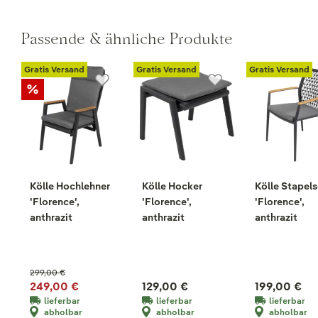
Passende & ähnliche Produkte
Gratis Versand
Gratis Versand
Gratis Versand
Kölle Hochlehner
Kölle Hocker
Kölle Stapels
'Florence',
'Florence',
'Florence',
anthrazit
anthrazit
anthrazit
299,00 €
249,00 €
129,00 €
199,00 €
lieferbar
lieferbar
lieferbar
abholbar
abholbar
abholbar