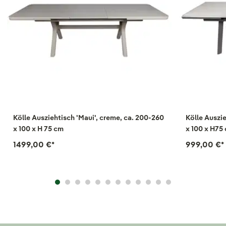
Kölle Ausziehtisch 'Maui', creme, ca. 200-260
Kölle Auszi
x 100 x H 75 cm
x 100 x H75
1499,00 €
*
999,00 €
*