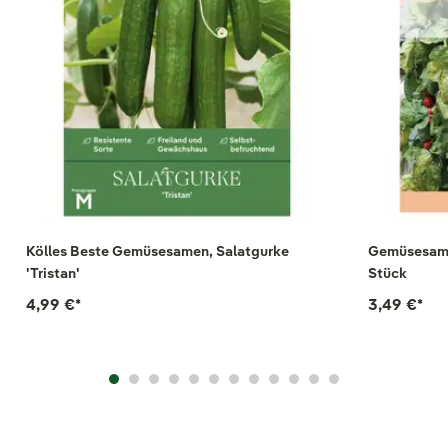
Kölles Beste Gemüsesamen, Salatgurke
Gemüsesamen
'Tristan'
Stück
4,99 €
*
3,49 €
*