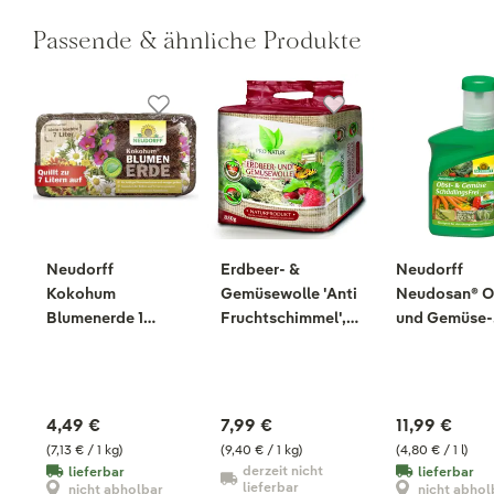
Passende & ähnliche Produkte
Neudorff
Erdbeer- &
Neudorff
Kokohum
Gemüsewolle 'Anti
Neudosan® O
Blumenerde 1
Fruchtschimmel',
und Gemüse-
Brikett, 630 g
850 g
SchädlingsFr
250 ml
4,49 €
7,99 €
11,99 €
(7,13 € / 1 kg)
(9,40 € / 1 kg)
(4,80 € / 1 l)
derzeit nicht
lieferbar
lieferbar
lieferbar
nicht abholbar
nicht abhol