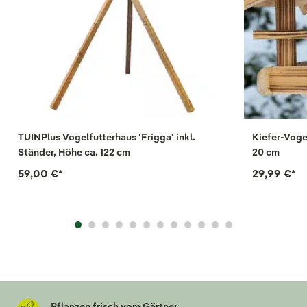
TUINPlus Vogelfutterhaus 'Frigga' inkl.
Kiefer-Vogel
Ständer, Höhe ca. 122 cm
20 cm
59,00 €
*
29,99 €
*
Pflanzen frisch vom Gärtner