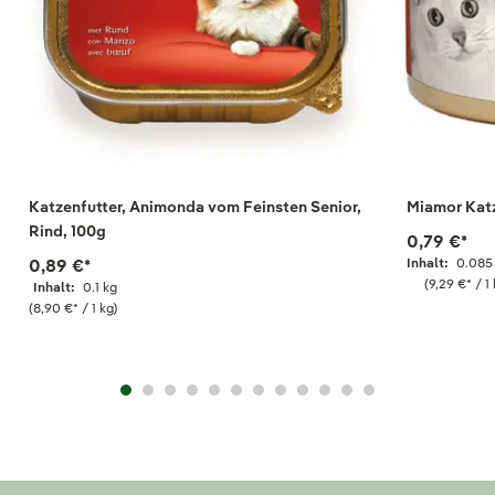
Katzenfutter, Animonda vom Feinsten Senior,
Miamor Katz
Rind, 100g
0,79 €
*
0,89 €
*
Inhalt:
0.085
(9,29 €
*
/ 1 
Inhalt:
0.1 kg
(8,90 €
*
/ 1 kg)