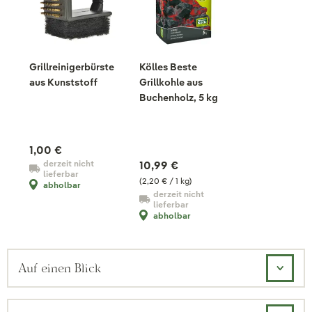
Grillreinigerbürste
Kölles Beste
aus Kunststoff
Grillkohle aus
Buchenholz, 5 kg
1,00 €
derzeit nicht
10,99 €
lieferbar
(2,20 € / 1 kg)
abholbar
derzeit nicht
lieferbar
abholbar
Auf einen Blick