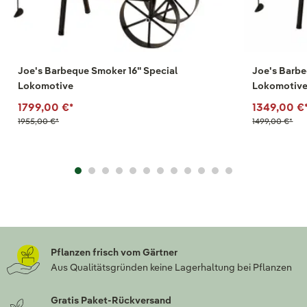
Joe's Barbeque Smoker 16" Special
Joe's Barbe
Lokomotive
Lokomotiv
1799,00 €
*
1349,00 €
1955,00 €
*
1499,00 €
*
Pflanzen frisch vom Gärtner
Aus Qualitätsgründen keine Lagerhaltung bei Pflanzen
Gratis Paket-Rückversand