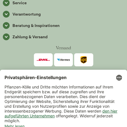
Service
Verantwortung
Beratung & Inspirationen
Zahlung & Versand
Versand
Zahlarten
*Alle Preise inkl. gesetzlicher Mehrwertsteuer zzgl.
Versand
.
Mindestbestellwert 14,90 €, ausgenommen sind Gutscheine und
Events.