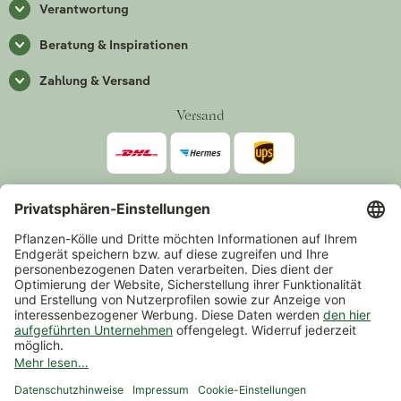
Verantwortung
Beratung & Inspirationen
Zahlung & Versand
Versand
Zahlarten
*Alle Preise inkl. gesetzlicher Mehrwertsteuer zzgl.
Versand
.
Mindestbestellwert 14,90 €, ausgenommen sind Gutscheine und
Events.
Vertrag widerrufen