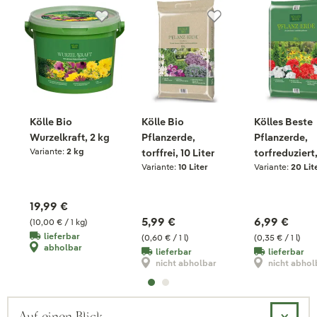
Kölle Bio
Kölle Bio
Kölles Beste
Wurzelkraft, 2 kg
Pflanzerde,
Pflanzerde,
Variante:
2 kg
torffrei, 10 Liter
torfreduziert
Variante:
10 Liter
Variante:
20 Lit
Liter
19,99 €
5,99 €
6,99 €
(10,00 € / 1 kg)
lieferbar
(0,60 € / 1 l)
(0,35 € / 1 l)
abholbar
lieferbar
lieferbar
nicht abholbar
nicht abhol
Auf einen Blick