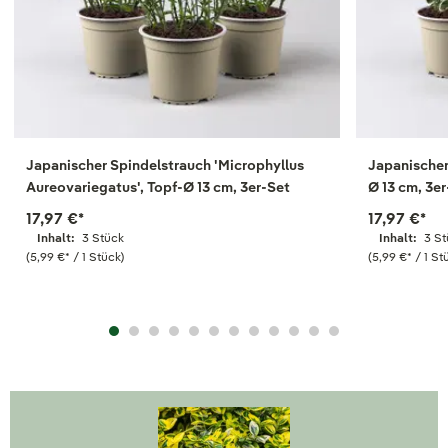
Japanischer Spindelstrauch 'Microphyllus
Japanischer
Aureovariegatus', Topf-Ø 13 cm, 3er-Set
Ø 13 cm, 3e
17,97 €
*
17,97 €
*
Inhalt:
3 Stück
Inhalt:
3 S
(5,99 €
*
/ 1 Stück)
(5,99 €
*
/ 1 St