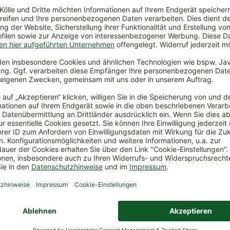
sser aus Gußeisen mit Glas…
€
*