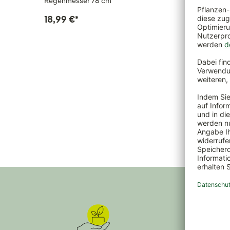
Regenmesser 78 cm
Regenme
18,99 €
*
34,99 