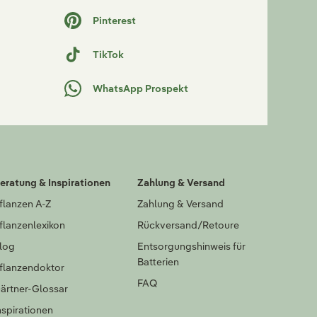
Pinterest
TikTok
WhatsApp Prospekt
eratung & Inspirationen
Zahlung & Versand
flanzen A-Z
Zahlung & Versand
flanzenlexikon
Rückversand/Retoure
log
Entsorgungshinweis für
Batterien
flanzendoktor
FAQ
ärtner-Glossar
nspirationen