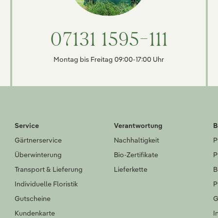
07131 1595-111
Montag bis Freitag 09:00-17:00 Uhr
Service
Verantwortung
B
Gärtnerservice
Nachhaltigkeit
P
Überwinterung
Bio-Zertifikate
P
Transport & Lieferung
Lieferkette
B
Individuelle Floristik
P
Gutscheine
G
Kundenkarte
I