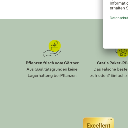
Pflanzen frisch vom Gärtner
Gratis Paket-R
Aus Qualitätsgründen keine
Das Falsche bestel
Lagerhaltung bei Pflanzen
zufrieden? Einfach 