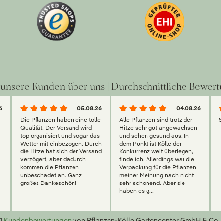
unsere Kunden über uns | Durchschnittliche Bewert
6
05.08.26
04.08.26
Die Pflanzen haben eine tolle
Alle Pflanzen sind trotz der
Qualität. Der Versand wird
Hitze sehr gut angewachsen
top organisiert und sogar das
und sehen gesund aus. In
Wetter mit einbezogen. Durch
dem Punkt ist Kölle der
die Hitze hat sich der Versand
Konkurrenz weit überlegen,
verzögert, aber dadurch
finde ich. Allerdings war die
kommen die Pflanzen
Verpackung für die Pflanzen
unbeschadet an. Ganz
meiner Meinung nach nicht
großes Dankeschön!
sehr schonend. Aber sie
haben es g...
1
Kundenbewertungen
von Pflanzen-Kölle Gartencenter GmbH & Co. 