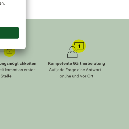
lungsmöglichkeiten
Kompetente Gärtnerberatung
eit kommt an erster
Auf jede Frage eine Antwort –
Stelle
online und vor Ort