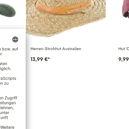
 Baum…
Herren-Strohhut Australien
Hut '
13,99 €
*
9,99