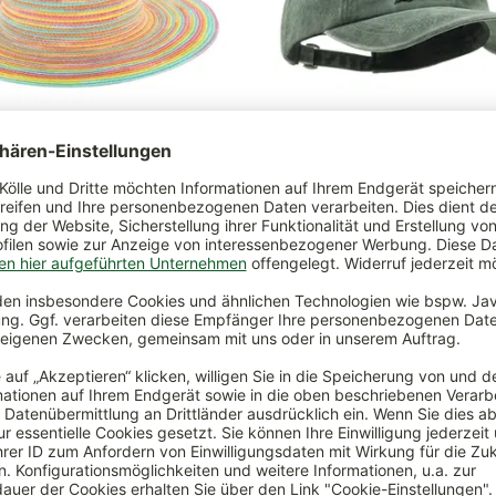
t Lorenza, bunt
Hut 'Canvas Cap', olive, 100%
€
*
9,99 €
*