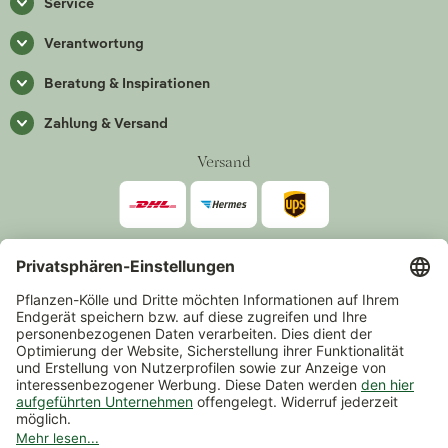
Service
Verantwortung
Beratung & Inspirationen
Zahlung & Versand
Versand
Zahlarten
*Alle Preise inkl. gesetzlicher Mehrwertsteuer zzgl.
Versand
.
Mindestbestellwert 14,90 €, ausgenommen sind Gutscheine und
Events.