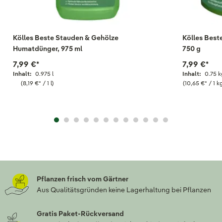
Kölles Beste Stauden & Gehölze
Kölles Best
Humatdünger, 975 ml
750 g
7,99 €
*
7,99 €
*
Inhalt:
0.975 l
Inhalt:
0.75 k
(8,19 €
*
/ 1 l)
(10,65 €
*
/ 1 k
Pflanzen frisch vom Gärtner
Aus Qualitätsgründen keine Lagerhaltung bei Pflanzen
Gratis Paket-Rückversand