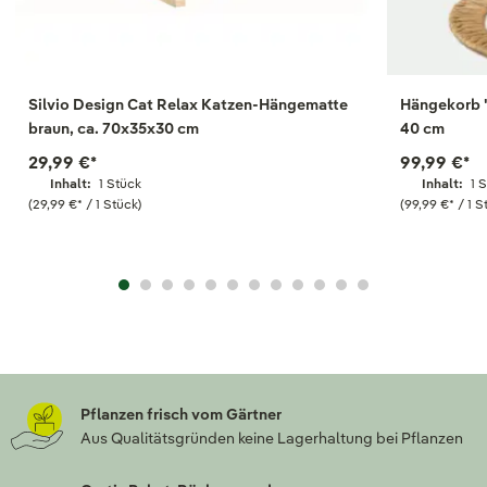
Silvio Design Cat Relax Katzen-Hängematte
Hängekorb '
braun, ca. 70x35x30 cm
40 cm
29,99 €
*
99,99 €
*
Inhalt:
1 Stück
Inhalt:
1 
(29,99 €
*
/ 1 Stück)
(99,99 €
*
/ 1 S
Pflanzen frisch vom Gärtner
Aus Qualitätsgründen keine Lagerhaltung bei Pflanzen