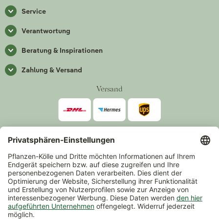
Service
Verantwortung
Beratung & Inspirationen
Zahlung & Versand
Versand
Zahlarten
*Alle Preise inkl. gesetzlicher Mehrwertsteuer zzgl.
Versand
.
Mindestbestellwert 14,90 €, ausgenommen sind Gutscheine und
Events.