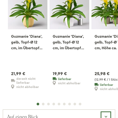
Guzmanie 'Diana',
Guzmanie 'Diana',
Guzmanie 'Di
gelb, Topf-Ø 12
gelb, Topf-Ø 12
gelb, Topf-Ø 
cm, im Übertopf
cm, im Übertopf
cm, Höhe ca.
Vibes gelb, Höhe
Dallas weiß, Höhe
cm, 2 Pflanze
ca. 50 cm
ca. 50 cm
21,99 €
19,99 €
25,98 €
derzeit nicht
lieferbar
(12,99 € / 1 Stüc
lieferbar
nicht abholbar
lieferbar
nicht abholbar
nicht abhol
Auf einen Blick