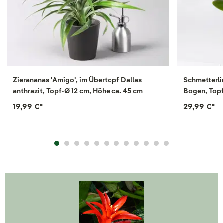
Zierananas 'Amigo', im Übertopf Dallas
Schmetterli
anthrazit, Topf-Ø 12 cm, Höhe ca. 45 cm
Bogen, Topf
19,99 €
*
29,99 €
*