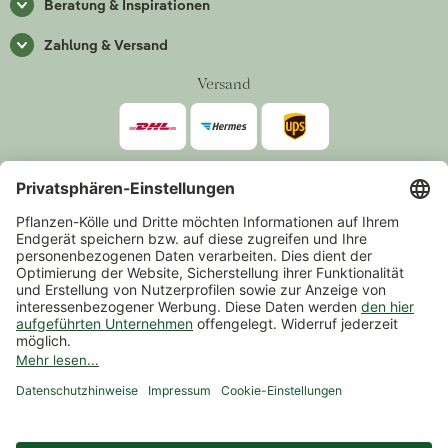
Beratung & Inspirationen
Zahlung & Versand
Versand
Zahlarten
*Alle Preise inkl. gesetzlicher Mehrwertsteuer zzgl.
Versand
.
Mindestbestellwert 14,90 €, ausgenommen sind Gutscheine und
Events.
Vertrag widerrufen
© 2026 Pflanzen-Kölle Gartencenter GmbH & Co. KG