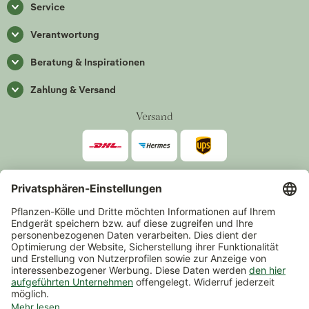
Service
Verantwortung
Beratung & Inspirationen
Zahlung & Versand
Versand
Zahlarten
*Alle Preise inkl. gesetzlicher Mehrwertsteuer zzgl.
Versand
.
Mindestbestellwert 14,90 €, ausgenommen sind Gutscheine und
Events.