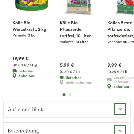
Kölle Bio
Kölle Bio
Kölles Beste
Wurzelkraft, 2 kg
Pflanzerde,
Pflanzerde,
Variante:
2 kg
torffrei, 10 Liter
torfreduziert
Variante:
10 Liter
Variante:
40 Lit
Liter
19,99 €
5,99 €
9,99 €
(10,00 € / 1 kg)
lieferbar
(0,60 € / 1 l)
(0,25 € / 1 l)
abholbar
derzeit nich
lieferbar
lieferbar
nicht abholbar
abholbar
Auf einen Blick
Beschreibung