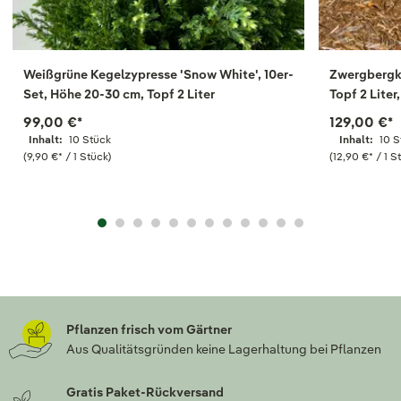
Weißgrüne Kegelzypresse 'Snow White', 10er-
Zwergbergki
Set, Höhe 20-30 cm, Topf 2 Liter
Topf 2 Liter
99,00 €
*
129,00 €
*
Inhalt:
10 Stück
Inhalt:
10 S
(9,90 €
*
/ 1 Stück)
(12,90 €
*
/ 1 S
Pflanzen frisch vom Gärtner
Aus Qualitätsgründen keine Lagerhaltung bei Pflanzen
Gratis Paket-Rückversand