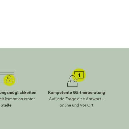
lungsmöglichkeiten
Kompetente Gärtnerberatung
eit kommt an erster
Auf jede Frage eine Antwort –
Stelle
online und vor Ort