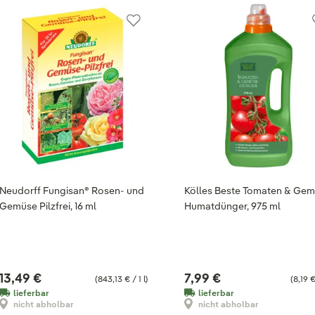
Neudorff Fungisan® Rosen- und
Kölles Beste Tomaten & Ge
Gemüse Pilzfrei, 16 ml
Humatdünger, 975 ml
13,49 €
7,99 €
(843,13 € / 1 l)
(8,19 € 
lieferbar
lieferbar
nicht abholbar
nicht abholbar