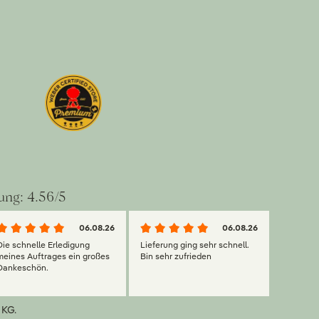
ung: 4.56/5
06.08.26
06.08.26
Die schnelle Erledigung
Lieferung ging sehr schnell.
meines Auftrages ein großes
Bin sehr zufrieden
Dankeschön.
 KG.