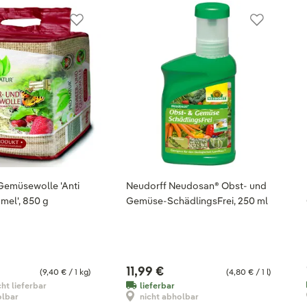
Gemüsewolle 'Anti
Neudorff Neudosan® Obst- und
mel', 850 g
Gemüse-SchädlingsFrei, 250 ml
11,99 €
(9,40 € / 1 kg)
(4,80 € / 1 l)
cht lieferbar
lieferbar
olbar
nicht abholbar