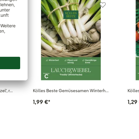
l', r…
Kölles Beste Gemüsesamen Winterh…
Köll
1,99 €
*
1,29