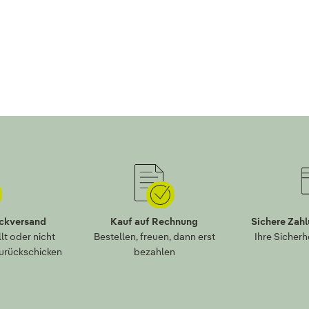
ückversand
Kauf auf Rechnung
Sichere Zah
lt oder nicht
Bestellen, freuen, dann erst
Ihre Sicherh
zurückschicken
bezahlen