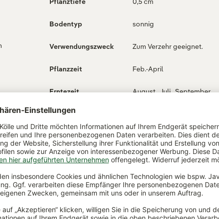
Pflanztiefe
0,5 cm
Bodentyp
sonnig
n
Verwendungszweck
Zum Verzehr geeignet.
Pflanzzeit
Feb.-April
Erntezeit
August , Juli , September
ch