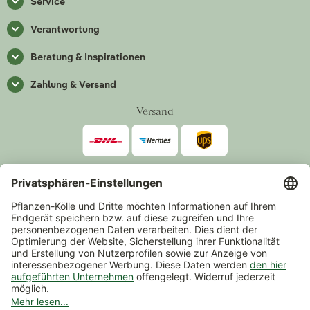
Service
Verantwortung
Beratung & Inspirationen
Zahlung & Versand
Versand
Zahlarten
*Alle Preise inkl. gesetzlicher Mehrwertsteuer zzgl.
Versand
.
Mindestbestellwert 14,90 €, ausgenommen sind Gutscheine und
Events.