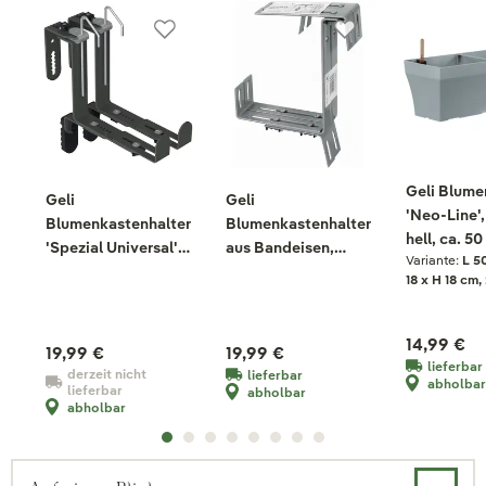
Geli Blume
Geli
Geli
'Neo-Line'
Blumenkastenhalter
Blumenkastenhalter
hell, ca. 50
'Spezial Universal',
aus Bandeisen,
Variante:
L 5
18 cm
anthrazit, ca. 20 x 6
grau, 3-fach
18 x H 18 cm, 
x H 20 cm
verstellbar
14,99 €
19,99 €
19,99 €
lieferbar
derzeit nicht
lieferbar
abholbar
lieferbar
abholbar
abholbar