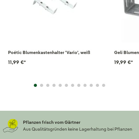
Poétic Blumenkastenhalter 'Vario', weiß
Geli Blumen
11,99 €
*
19,99 €
*
Pflanzen frisch vom Gärtner
Aus Qualitätsgründen keine Lagerhaltung bei Pflanzen