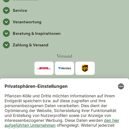
Service
Verantwortung
Beratung & Inspirationen
Zahlung & Versand
Versand
Zahlarten
*Alle Preise inkl. gesetzlicher Mehrwertsteuer zzgl.
Versand
.
Mindestbestellwert 14,90 €, ausgenommen sind Gutscheine und
Events.