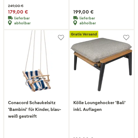
249,00 €
179,00 €
199,00 €
lieferbar
lieferbar
abholbar
abholbar
Gratis Versand
Conacord Schaukelsitz
Kölle Loungehocker 'Bali'
'Bambini' für Kinder, blau-
inkl. Auflagen
weiß gestreift