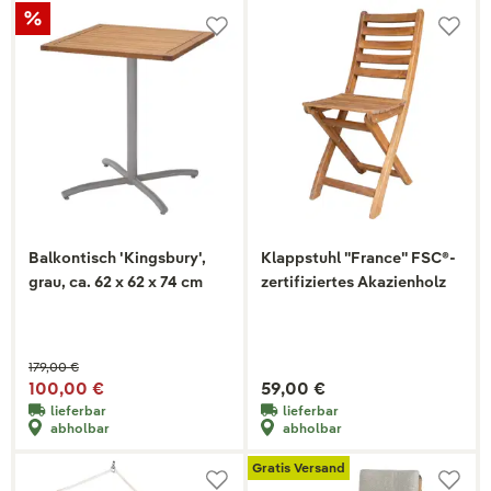
Balkontisch 'Kingsbury',
Klappstuhl "France" FSC®-
grau, ca. 62 x 62 x 74 cm
zertifiziertes Akazienholz
179,00 €
100,00 €
59,00 €
lieferbar
lieferbar
abholbar
abholbar
Gratis Versand