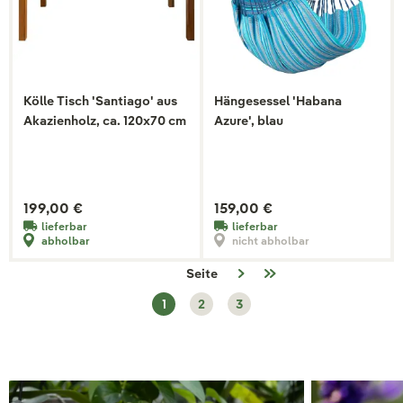
Kölle Tisch 'Santiago' aus
Hängesessel 'Habana
Akazienholz, ca. 120x70 cm
Azure', blau
199,00 €
159,00 €
lieferbar
lieferbar
abholbar
nicht abholbar
Seite
1
2
3