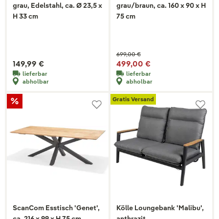
grau, Edelstahl, ca. Ø 23,5 x
grau/braun, ca. 160 x 90 x H
H 33 cm
75 cm
699,00 €
149,99 €
499,00 €
lieferbar
lieferbar
abholbar
abholbar
Gratis Versand
ScanCom Esstisch 'Genet',
Kölle Loungebank 'Malibu',
ca. 216 x 99 x H 75 cm
anthrazit