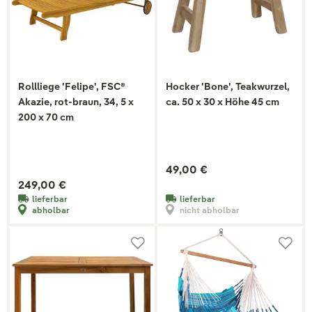
Rollliege 'Felipe', FSC®
Hocker 'Bone', Teakwurzel,
Akazie, rot-braun, 34, 5 x
ca. 50 x 30 x Höhe 45 cm
200 x 70 cm
49,00 €
249,00 €
lieferbar
lieferbar
abholbar
nicht abholbar