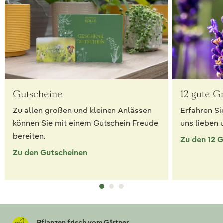
Gutscheine
12 gute G
Zu allen großen und kleinen Anlässen
Erfahren Si
können Sie mit einem Gutschein Freude
uns lieben 
bereiten.
Zu den 12 
Zu den Gutscheinen
Pflanzen frisch vom Gärtner