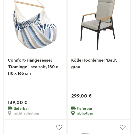
Comfort-Hängesessel
Kölle Hochlehner 'Bali',
'Domingo', sea salt, 180 x
grau
110 x 165 cm
299,00 €
139,00 €
lieferbar
lieferbar
nicht abholbar
abholbar