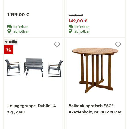
1.199,00 €
299,00 €
149,00 €
lieferbar
lieferbar
abholbar
abholbar
4-teilig
Loungegruppe 'Dublin', 4-
Balkonklapptisch FSC®-
tlg., grau
Akazienholz, ca. 80 x 90 cm