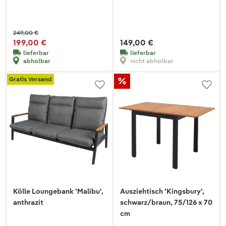
Länge ca. 110-120 cm
249,00 €
199,00 €
149,00 €
lieferbar
lieferbar
abholbar
nicht abholbar
Gratis Versand
Kölle Loungebank 'Malibu',
Ausziehtisch 'Kingsbury',
anthrazit
schwarz/braun, 75/126 x 70
cm