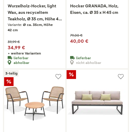
Wurzelholz-Hocker, light
Hocker GRANADA, Holz,
Wax, aus recyceltem
Eisen, ca. Ø 35 x H 45 cm
Teakholz, Ø 35 cm, Höhe 42
Variante:
Ø ca. 35cm, Höhe
cm
42 cm
79,00 €
40,00 €
39,99 €
34,99 €
+ weitere Varianten
lieferbar
lieferbar
abholbar
nicht abholbar
3-teilig