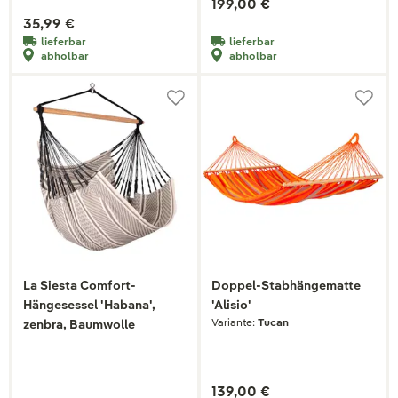
199,00 €
35,99 €
lieferbar
lieferbar
abholbar
abholbar
La Siesta Comfort-
Doppel-Stabhängematte
Hängesessel 'Habana',
'Alisio'
Variante:
Tucan
zenbra, Baumwolle
139,00 €