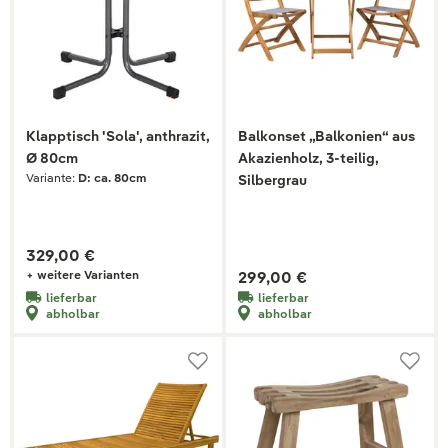
Klapptisch 'Sola', anthrazit,
Balkonset „Balkonien“ aus
Ø 80cm
Akazienholz, 3-teilig,
Variante:
D: ca. 80cm
Silbergrau
329,00 €
+ weitere Varianten
299,00 €
lieferbar
lieferbar
abholbar
abholbar