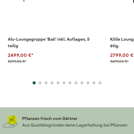
Alu-Loungegruppe 'Bali' inkl. Auflagen, 5
Kölle Loung
teilig
6tlg.
2499,00 €
*
2799,00 €
3299,00 €
*
3699,00 €
*
Pflanzen frisch vom Gärtner
Aus Qualitätsgründen keine Lagerhaltung bei Pflanzen