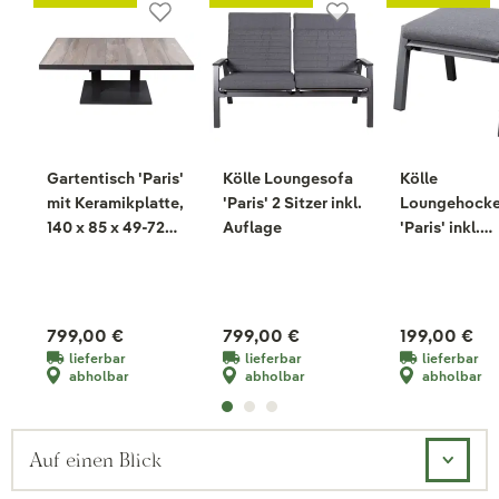
Gartentisch 'Paris'
Kölle Loungesofa
Kölle
mit Keramikplatte,
'Paris' 2 Sitzer inkl.
Loungehocke
140 x 85 x 49-72
Auflage
'Paris' inkl.
cm
Auflage
799,00 €
799,00 €
199,00 €
lieferbar
lieferbar
lieferbar
abholbar
abholbar
abholbar
Auf einen Blick