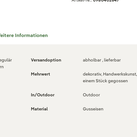
Artikel-Nr.:
0980402647
eitere Informationen
regulär
Versandoption
abholbar , lieferbar
rn
Mehrwert
dekorativ, Handwerkskunst,
einem Stück gegossen
In/Outdoor
Outdoor
Material
Gusseisen