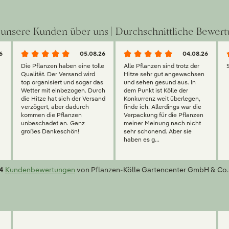
unsere Kunden über uns | Durchschnittliche Bewert
6
05.08.26
04.08.26
Die Pflanzen haben eine tolle
Alle Pflanzen sind trotz der
Qualität. Der Versand wird
Hitze sehr gut angewachsen
top organisiert und sogar das
und sehen gesund aus. In
Wetter mit einbezogen. Durch
dem Punkt ist Kölle der
die Hitze hat sich der Versand
Konkurrenz weit überlegen,
verzögert, aber dadurch
finde ich. Allerdings war die
kommen die Pflanzen
Verpackung für die Pflanzen
unbeschadet an. Ganz
meiner Meinung nach nicht
großes Dankeschön!
sehr schonend. Aber sie
haben es g...
4
Kundenbewertungen
von Pflanzen-Kölle Gartencenter GmbH & Co.