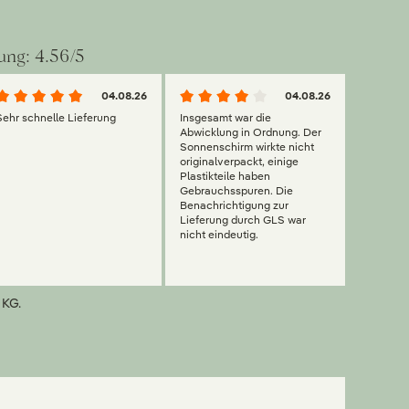
ung: 4.56/5
04.08.26
04.08.26
Sehr schnelle Lieferung
Insgesamt war die
Abwicklung in Ordnung. Der
Sonnenschirm wirkte nicht
originalverpackt, einige
Plastikteile haben
Gebrauchsspuren. Die
Benachrichtigung zur
Lieferung durch GLS war
nicht eindeutig.
 KG.