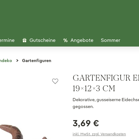
ermine
Gutscheine
Angebote
Sommer
ndeko
Gartenfiguren
GARTENFIGUR EI
19X12X3 CM
Dekorative, gusseiserne Eidechse
gegossen.
3,69 €
inkl. MwSt. zzgl. Versandkosten