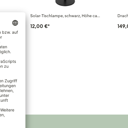
ilber…
Solar-Tischlampe, schwarz, Höhe ca…
Drach
12,00 €
*
149,