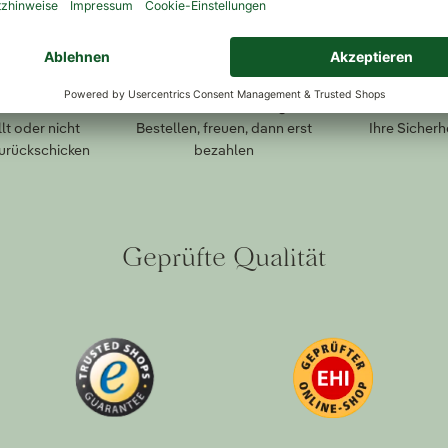
ückversand
Kauf auf Rechnung
Sichere Zah
lt oder nicht
Bestellen, freuen, dann erst
Ihre Sicherh
zurückschicken
bezahlen
Geprüfte Qualität