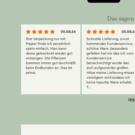
Das sagen 
05.08.26
05.08.2
Ihre Verpackung nur mit
Schnelle Lieferung, zuvor
Papier finde ich persönlich
kommender Kundenservice,
ssehr einfach. Man kann
schöne Ware, besonders
diese getrocknet wieder gut
gefallen hat mir das ich vom
entsorgen. Die Pflanzen
Kundenservice
kommen immer gut durchnäßt
benachrichtigt wurde das
beim Endkunden an. Das ist
sich aufgrund der großen
prima.
Hitze meine Lieferung etwas
verzögern wird sodass ich
keine kaputte Ware erhalte.
T...
195