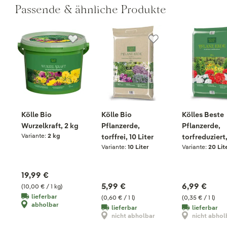
Passende & ähnliche Produkte
Kölle Bio
Kölle Bio
Kölles Beste
Wurzelkraft, 2 kg
Pflanzerde,
Pflanzerde,
Variante:
2 kg
torffrei, 10 Liter
torfreduziert
Variante:
10 Liter
Variante:
20 Lit
Liter
19,99 €
5,99 €
6,99 €
(10,00 € / 1 kg)
lieferbar
(0,60 € / 1 l)
(0,35 € / 1 l)
abholbar
lieferbar
lieferbar
nicht abholbar
nicht abhol