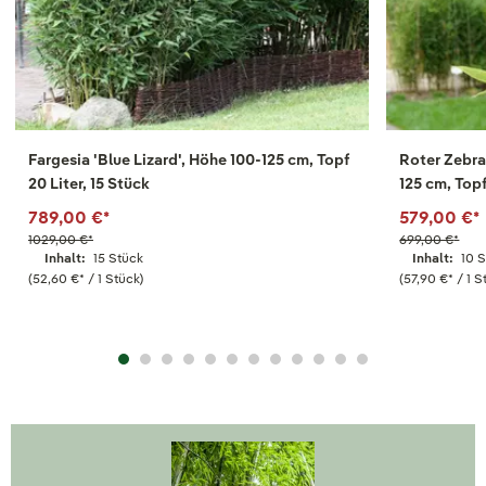
Fargesia 'Blue Lizard', Höhe 100-125 cm, Topf
Roter Zebra
20 Liter, 15 Stück
125 cm, Topf
789,00 €
*
579,00 €
*
1029,00 €
*
699,00 €
*
Inhalt:
15 Stück
Inhalt:
10 
(52,60 €
*
/ 1 Stück)
(57,90 €
*
/ 1 S