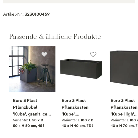
Artikel-Nr.:
3230100459
Passende & ähnliche Produkte
Euro 3 Plast
Euro 3 Plast
Euro 3 Plast
Pflanzkübel
Pflanzkasten
Pflanzkasten
'Kube', granit, ca.
'Kube',
'Kube High',
Variante:
L 50 x B
Variante:
L 100 x B
Variante:
L 100 
50 x 50 x H 50 cm
perlschwarz, ca.
perlschwarz, 
50 x H 50 cm, 45 l
40 x H 40 cm, 73 l
40 x H 70 cm, 7
100 x 40 x H 40 cm
100 x 40 x H 
l