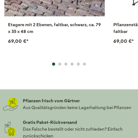
Etagere mit 2 Ebenen, faltbar, schwarz, ca. 79
Pflanzenstän
x 35 x 48 cm
faltbar
69,00 €
*
69,00 €
*
Pflanzen frisch vom Gärtner
Aus Qualitätsgründen keine Lagerhaltung bei Pflanzen
Gratis Paket-Rückversand
Das Falsche bestellt oder nicht zufrieden? Einfach
zurückschicken