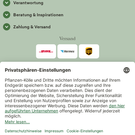
Verantwortung
Beratung & Inspirationen
Zahlung & Versand
Versand
Zahlarten
*Alle Preise inkl. gesetzlicher Mehrwertsteuer zzgl.
Versand
.
Mindestbestellwert 14,90 €, ausgenommen sind Gutscheine und
Events.
Vertrag widerrufen