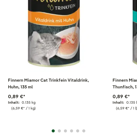
Finnern Miamor Cat Trinkfein Vitaldrink,
Finnern Miam
Huhn, 135 ml
Thunfisch, 
0,89 €
*
0,89 €
*
Inhalt:
0.135 kg
Inhalt:
0.135 
(6,59 €
*
/ 1 kg)
(6,59 €
*
/ 1 l