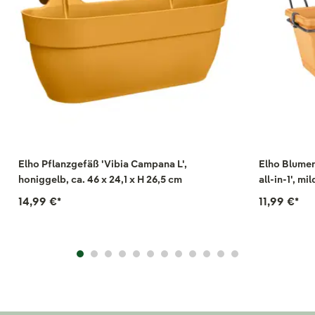
Elho Pflanzgefäß 'Vibia Campana L',
Elho Blumen
honiggelb, ca. 46 x 24,1 x H 26,5 cm
all-in-1', mil
14,99 €
*
11,99 €
*