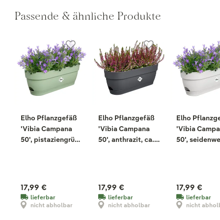
Passende & ähnliche Produkte
Elho Pflanzgefäß
Elho Pflanzgefäß
Elho Pflanzg
'Vibia Campana
'Vibia Campana
'Vibia Camp
50', pistaziengrün,
50', anthrazit, ca.
50', seidenwe
ca. 49 x 18 x H 17
49 x 18 x H 17 cm
ca. 49 x 18 x 
cm
cm
17,99 €
17,99 €
17,99 €
lieferbar
lieferbar
lieferbar
nicht abholbar
nicht abholbar
nicht abhol