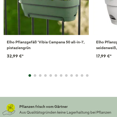
Elho Pflanzgefäß 'Vibia Campana 50 all-in-1',
Elho Pflanz
pistaziengrün
seidenweiß, 
32,99 €
*
17,99 €
*
Pflanzen frisch vom Gärtner
Aus Qualitätsgründen keine Lagerhaltung bei Pflanzen