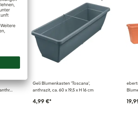
Geli Blumenkasten 'Toscana',
eber
anthr…
anthrazit, ca. 60 x 19,5 x H 16 cm
Blume
4,99 €
*
19,9