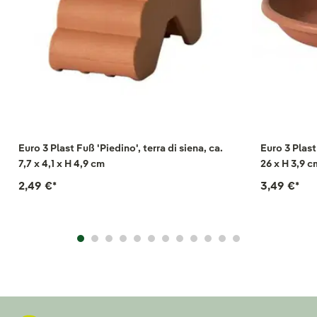
Euro 3 Plast Fuß 'Piedino', terra di siena, ca.
Euro 3 Plast
7,7 x 4,1 x H 4,9 cm
26 x H 3,9 c
2,49 €
*
3,49 €
*