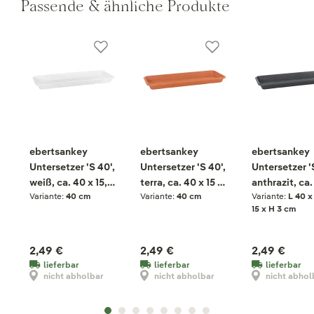
Passende & ähnliche Produkte
ebertsankey
ebertsankey
ebertsankey
Untersetzer 'S 40',
Untersetzer 'S 40',
Untersetzer '
weiß, ca. 40 x 15,0
terra, ca. 40 x 15 x
anthrazit, ca.
Variante:
40 cm
Variante:
40 cm
Variante:
L 40 x
x H 3,0 cm
H 3 cm
15 x H 3 cm
15 x H 3 cm
2,49 €
2,49 €
2,49 €
lieferbar
lieferbar
lieferbar
nicht abholbar
nicht abholbar
nicht abhol