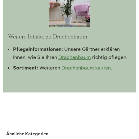
Weitere Inhalte zu Drachenbaum
Pflegeinformationen:
Unsere Gärtner erklären
Ihnen, wie Sie Ihren
Drachenbaum
richtig pflegen.
Sortiment:
Weiteren
Drachenbaum kaufen
.
Ähnliche Kategorien