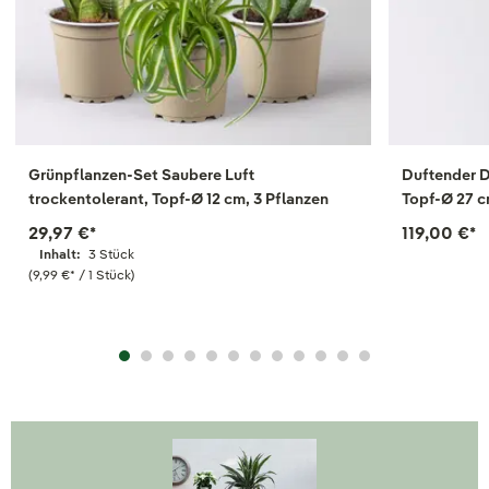
Grünpflanzen-Set Saubere Luft
Duftender D
trockentolerant, Topf-Ø 12 cm, 3 Pflanzen
Topf-Ø 27 c
29,97 €
*
119,00 €
*
Inhalt:
3 Stück
(9,99 €
*
/ 1 Stück)