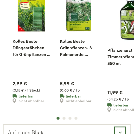
Kölles Beste
Kölles Beste
Düngestäbchen
Grünpflanzen- &
Pflanzenarzt
für Grünpflanzen &
Palmenerde,
Zimmerpflanz
Palmen, 20 Stück
torfreduziert, 10
350 ml
Liter
2,99 €
5,99 €
(0,15 € / 1 Stück)
(0,60 € / 1 l)
11,99 €
lieferbar
lieferbar
(34,26 € / 1 l)
nicht abholbar
nicht abholbar
lieferbar
nicht abhol
Auf einen Blick