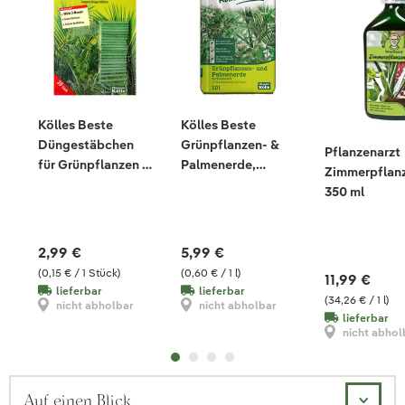
Kölles Beste
Kölles Beste
Düngestäbchen
Grünpflanzen- &
Pflanzenarzt
für Grünpflanzen &
Palmenerde,
Zimmerpflanz
Palmen, 20 Stück
torfreduziert, 10
350 ml
Liter
2,99 €
5,99 €
(0,15 € / 1 Stück)
(0,60 € / 1 l)
11,99 €
lieferbar
lieferbar
(34,26 € / 1 l)
nicht abholbar
nicht abholbar
lieferbar
nicht abhol
Auf einen Blick