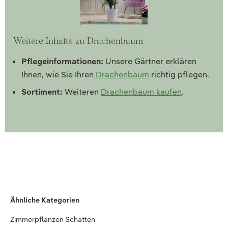
Weitere Inhalte zu Drachenbaum
Pflegeinformationen:
Unsere Gärtner erklären
Ihnen, wie Sie Ihren
Drachenbaum
richtig pflegen.
Sortiment:
Weiteren
Drachenbaum kaufen
.
Ähnliche Kategorien
Zimmerpflanzen Schatten