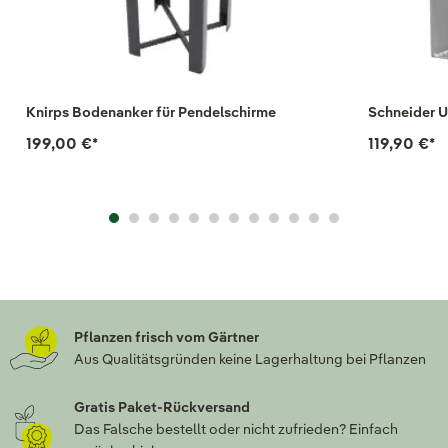
Knirps Bodenanker für Pendelschirme
Schneider U
199,00 €
*
119,90 €
*
Pflanzen frisch vom Gärtner
Aus Qualitätsgründen keine Lagerhaltung bei Pflanzen
Gratis Paket-Rückversand
Das Falsche bestellt oder nicht zufrieden? Einfach