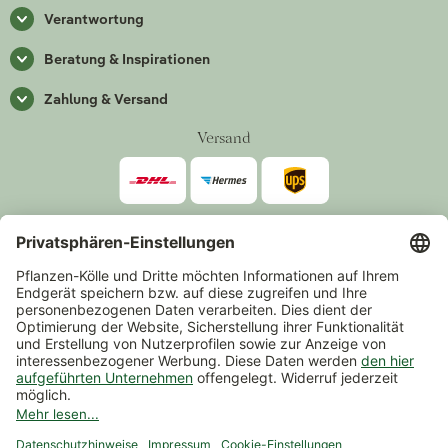
Verantwortung
Beratung & Inspirationen
Zahlung & Versand
Versand
Zahlarten
*Alle Preise inkl. gesetzlicher Mehrwertsteuer zzgl.
Versand
.
Mindestbestellwert 14,90 €, ausgenommen sind Gutscheine und
Events.
Vertrag widerrufen