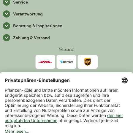
Service
Verantwortung
Beratung & Inspirationen
Zahlung & Versand
Versand
Zahlarten
*Alle Preise inkl. gesetzlicher Mehrwertsteuer zzgl.
Versand
.
Mindestbestellwert 14,90 €, ausgenommen sind Gutscheine und
Events.