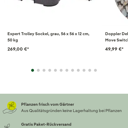
Expert Trolley Sockel, grau, 56 x 56 x 12 cm,
Doppler Dek
50 kg
Move Switch
269,00 €
*
49,99 €
*
Pflanzen frisch vom Gärtner
Aus Qualitätsgründen keine Lagerhaltung bei Pflanzen
Gratis Paket-Rückversand