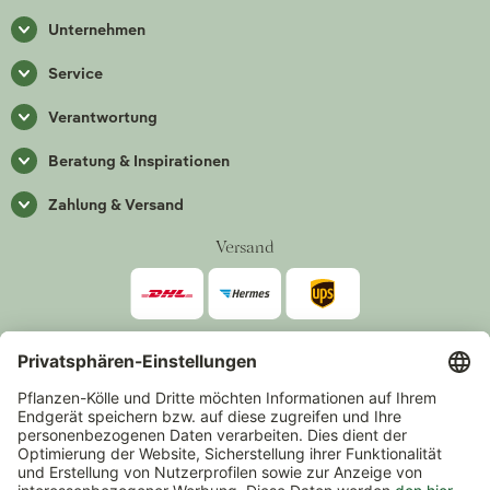
Unternehmen
Service
Verantwortung
Beratung & Inspirationen
Zahlung & Versand
Versand
Zahlarten
*Alle Preise inkl. gesetzlicher Mehrwertsteuer zzgl.
Versand
.
Mindestbestellwert 14,90 €, ausgenommen sind Gutscheine und