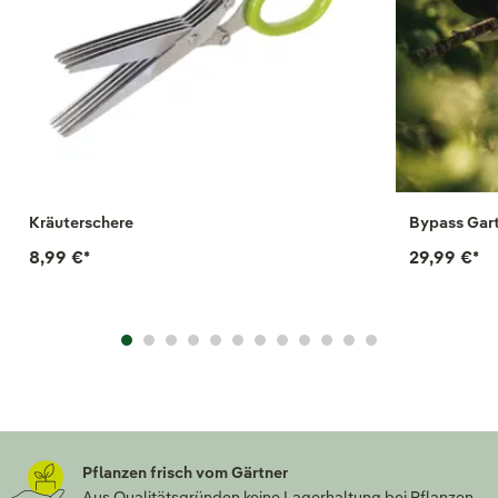
Kräuterschere
Bypass Gart
8,99 €
*
29,99 €
*
Pflanzen frisch vom Gärtner
Aus Qualitätsgründen keine Lagerhaltung bei Pflanzen