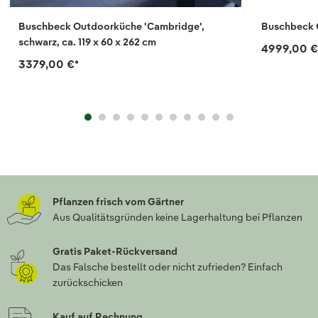
Buschbeck Outdoorküche 'Cambridge',
Buschbeck 
schwarz, ca. 119 x 60 x 262 cm
4999,00 
3379,00 €
*
Pflanzen frisch vom Gärtner
Aus Qualitätsgründen keine Lagerhaltung bei Pflanzen
Gratis Paket-Rückversand
Das Falsche bestellt oder nicht zufrieden? Einfach
zurückschicken
Kauf auf Rechnung