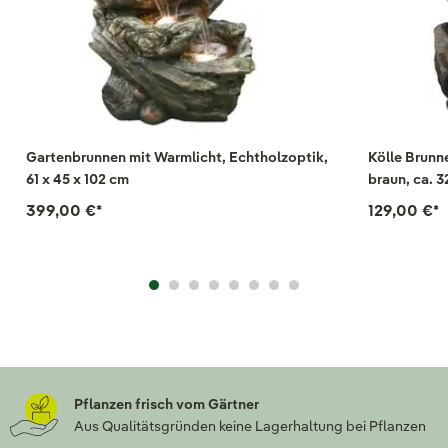
Gartenbrunnen mit Warmlicht, Echtholzoptik,
Kölle Brunne
61 x 45 x 102 cm
braun, ca. 3
399,00 €
*
129,00 €
*
Pflanzen frisch vom Gärtner
Aus Qualitätsgründen keine Lagerhaltung bei Pflanzen