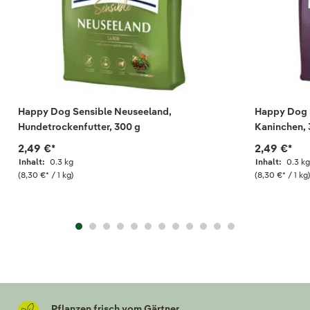
Happy Dog Sensible Neuseeland,
Happy Dog S
Hundetrockenfutter, 300 g
Kaninchen, 
2,49 €
*
2,49 €
*
Inhalt:
0.3 kg
Inhalt:
0.3 k
(8,30 €
*
/ 1 kg)
(8,30 €
*
/ 1 kg
Pflanzen frisch vom Gärtner