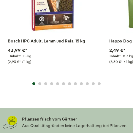
Bosch HPC Adult, Lamm und Reis, 15 kg
Happy Dog 
43,99 €
*
2,49 €
*
Inhalt:
15 kg
Inhalt:
0.3 k
(2,93 €
*
/ 1 kg)
(8,30 €
*
/ 1 kg
Pflanzen frisch vom Gärtner
Aus Qualitätsgründen keine Lagerhaltung bei Pflanzen