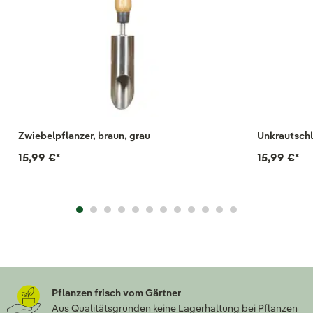
Zwiebelpflanzer, braun, grau
Unkrautschl
15,99 €
*
15,99 €
*
Pflanzen frisch vom Gärtner
Aus Qualitätsgründen keine Lagerhaltung bei Pflanzen