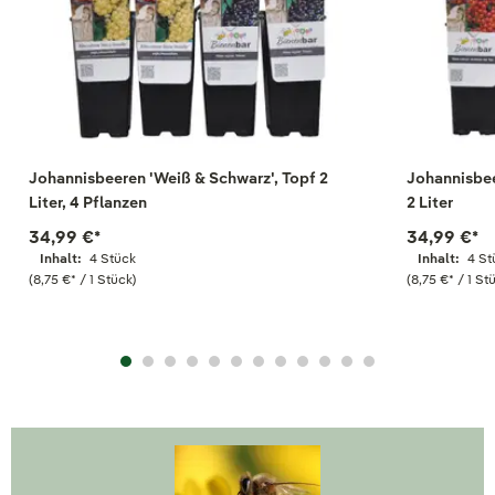
Johannisbeeren 'Weiß & Schwarz', Topf 2
Johannisbee
Liter, 4 Pflanzen
2 Liter
34,99 €
*
34,99 €
*
Inhalt:
4 Stück
Inhalt:
4 St
(8,75 €
*
/ 1 Stück)
(8,75 €
*
/ 1 St