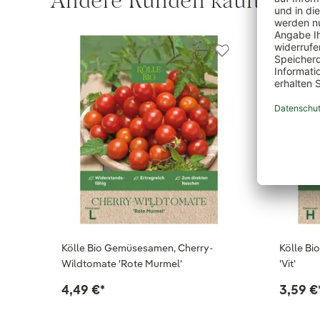
Andere Kunden kauften au
Kölle Bio Gemüsesamen, Cherry-
Kölle Bi
Wildtomate 'Rote Murmel'
'Vit'
4,49 €
*
3,59 €