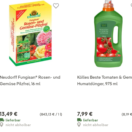
Neudorff Fungisan® Rosen- und
Kölles Beste Tomaten & Ge
Gemüse Pilzfrei, 16 ml
Humatdünger, 975 ml
13,49 €
7,99 €
(843,13 € / 1 l)
(8,19 € 
lieferbar
lieferbar
nicht abholbar
nicht abholbar