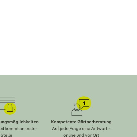
lungsmöglichkeiten
Kompetente Gärtnerberatung
eit kommt an erster
Auf jede Frage eine Antwort –
Stelle
online und vor Ort