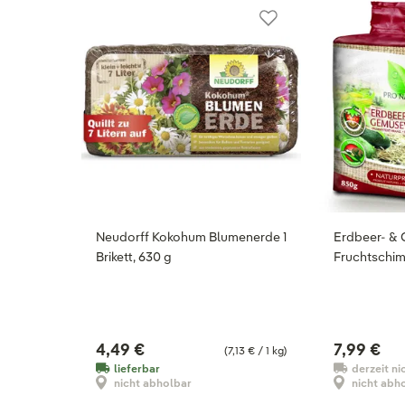
Neudorff Kokohum Blumenerde 1
Erdbeer- & 
Brikett, 630 g
Fruchtschim
4,49 €
7,99 €
(7,13 € / 1 kg)
lieferbar
derzeit ni
nicht abholbar
nicht abh