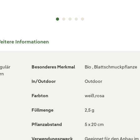
eitere Informationen
egulär
Besonderes Merkmal
Bio , Blattschmuckpflanze
rn
In/Outdoor
Outdoor
Farbton
weiß,rosa
Füllmenge
2,5 g
Pflanzabstand
5 x 20 cm
Verwendungszweck
Geeignet für den Anbau im