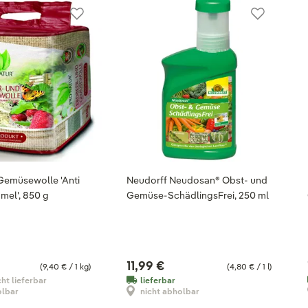
Gemüsewolle 'Anti
Neudorff Neudosan® Obst- und
mel', 850 g
Gemüse-SchädlingsFrei, 250 ml
11,99 €
(9,40 € / 1 kg)
(4,80 € / 1 l)
cht lieferbar
lieferbar
olbar
nicht abholbar