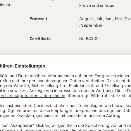
ivus)
Freien und im Glas
Erntezeit
August , Juli , Juni , Mai , Oktober
, September
Zertifikate
NL-BIO-01
,,Bios
ßes