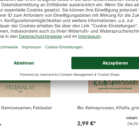
ch
o Gemüsesamen, Feldsalat
Bio-Keimsprossen, Alfalfa, grü
Inhalt:
2,99 €
*
(74,75
*