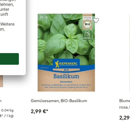
n
Gemüsesamen, BIO-Basilikum
Blume
rosa, 
0.04 kg
2,99 €
*
 €
*
/ 1 kg)
2,29