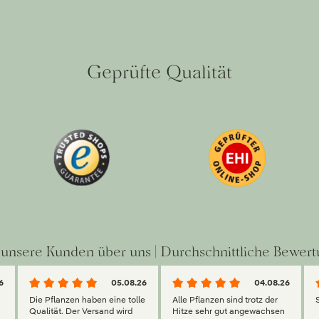
Geprüfte Qualität
unsere Kunden über uns | Durchschnittliche Bewert
6
05.08.26
04.08.26
Die Pflanzen haben eine tolle
Alle Pflanzen sind trotz der
Qualität. Der Versand wird
Hitze sehr gut angewachsen