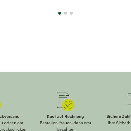
ückversand
Kauf auf Rechnung
Sichere Zah
lt oder nicht
Bestellen, freuen, dann erst
Ihre Sicherh
zurückschicken
bezahlen