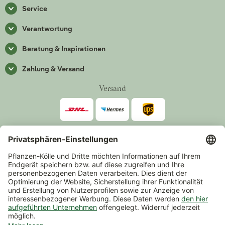
Service
Verantwortung
Beratung & Inspirationen
Zahlung & Versand
Versand
Zahlarten
*Alle Preise inkl. gesetzlicher Mehrwertsteuer zzgl.
Versand
.
Mindestbestellwert 14,90 €, ausgenommen sind Gutscheine und
Events.