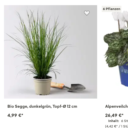
6 Pflanzen
Bio Segge, dunkelgrün, Topf-Ø 12 cm
Alpenveilch
4,99 €
*
26,49 €
*
Inhalt:
6 S
(4,42 €
*
/ 1 St