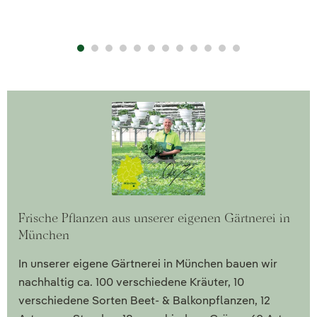
Frische Pflanzen aus unserer eigenen Gärtnerei in
München
In unserer eigene Gärtnerei in München bauen wir
nachhaltig ca. 100 verschiedene Kräuter, 10
verschiedene Sorten Beet- & Balkonpflanzen, 12