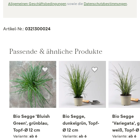
Allgemeinen Geschäftsbedingungen
sowie die
Datenschutzbestimmungen
.
Artikel-Nr.:
0321300024
Passende & ähnliche Produkte
Bio Segge 'Bluish
Bio Segge,
Bio Segge
Green', grünblau,
dunkelgrün, Topf-
'Variegata', 
Topf-Ø 12 cm
Ø 12 cm
weiß, Topf-Ø
Variante:
ab 6
Variante:
ab 6
Variante:
ab 6