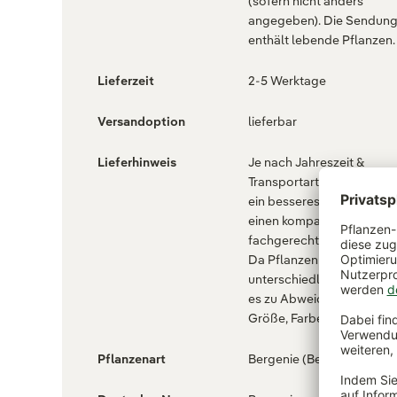
(sofern nicht anders
angegeben). Die Sendun
enthält lebende Pflanzen.
Lieferzeit
2-5 Werktage
Versandoption
lieferbar
Lieferhinweis
Je nach Jahreszeit &
Transportart wird die Pfla
ein besseres Anwachsen 
einen kompakteren Wuch
fachgerecht zurückgeschn
Da Pflanzen je nach Jahre
unterschiedlich aussehen
es zu Abweichung in Auss
Größe, Farbe & Form kom
Pflanzenart
Bergenie (Bergenia)