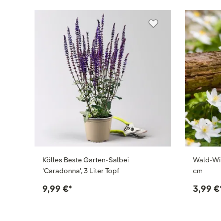
Kölles Beste Garten-Salbei
Wald-Win
'Caradonna', 3 Liter Topf
cm
9,99 €
*
3,99 €