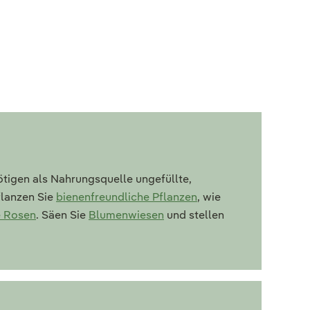
ötigen als Nahrungsquelle ungefüllte,
flanzen Sie
bienenfreundliche Pflanzen
, wie
e Rosen
. Säen Sie
Blumenwiesen
und stellen