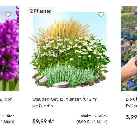
12 Pflanzen
, Topf
Stauden-Set, 12 Pflanzen für 2 m²,
Bio C
weiß-grün
11x11 
3 Stück
Inhalt:
12 Stück
3,99
59,99 €
*
 1 Stück)
(5,00 €
*
/ 1 Stück)