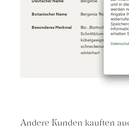
Deutscher Name
Bergenie
Botanischer Name
Bergenia 'Rosenkristall'
Besonderes Merkmal
Bio , Blattschmuckpflanze ,
Schnittblumen geeignet ,
kübelgeeignet ,
schneckenunempfindlich ,
winterhart
Andere Kunden kauften au