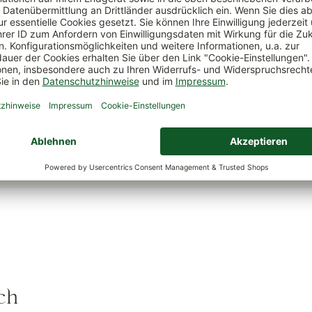
Verwendungszweck
als Blattschmuckstaude, fü
Kübelbepflanzung
Biene, Schmetterling
Bienenweide
& Co.
Wasserbedarf
mäßig
Zertifikate
DE-Öko-003
ch