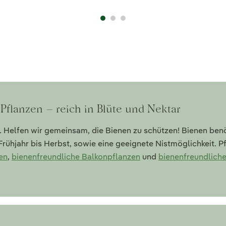
Pflanzen – reich in Blüte und Nektar
. Helfen wir gemeinsam, die Bienen zu schützen! Bienen ben
Frühjahr bis Herbst, sowie eine geeignete Nistmöglichkeit. P
en
,
bienenfreundliche Balkonpflanzen
und
bienenfreundlich