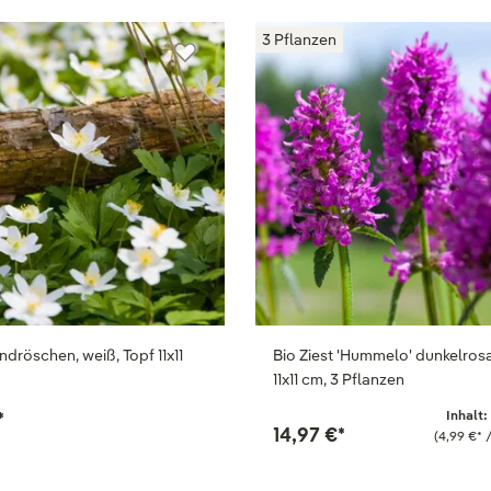
3 Pflanzen
dröschen, weiß, Topf 11x11
Bio Ziest 'Hummelo' dunkelrosa
11x11 cm, 3 Pflanzen
*
Inhalt:
14,97 €
*
(4,99 €
*
/