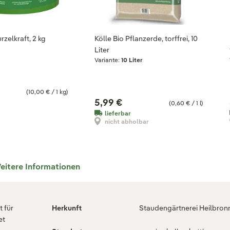
rzelkraft, 2 kg
Kölle Bio Pflanzerde, torffrei, 10
Liter
Variante:
10 Liter
(10,00 € / 1 kg)
5,99 €
(0,60 € / 1 l)
lieferbar
nicht abholbar
eitere Informationen
 für
Herkunft
Staudengärtnerei Heilbron
et