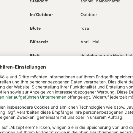
Standort
sonnig , halbschattig
g
In/Outdoor
Outdoor
Blüte
rosa
Blütezeit
April , Mai
Blatt
dunkelgrün, rote Herbstfä
nze für
&
Wuchsform
aufrecht , bodendeckend
s
itten.
Wuchshöhe
30-40 cm
szeit
, kann
gepflanzt in
Pflanztopf
ehen,
men.
Pflanztopfgröße
12 cm Ø
Bodentyp
für durchlässige,
nährstoffreiche Böden