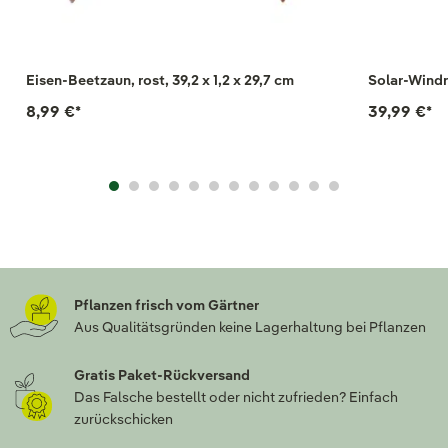
Eisen-Beetzaun, rost, 39,2 x 1,2 x 29,7 cm
Solar-Windr
8,99 €
*
39,99 €
*
Pflanzen frisch vom Gärtner
Aus Qualitätsgründen keine Lagerhaltung bei Pflanzen
Gratis Paket-Rückversand
Das Falsche bestellt oder nicht zufrieden? Einfach
zurückschicken