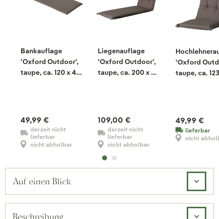
Bankauflage
Liegenauflage
Hochlehnera
'Oxford Outdoor',
'Oxford Outdoor',
'Oxford Outd
taupe, ca. 120 x 48
taupe, ca. 200 x 60
taupe, ca. 123
cm
cm
cm
49,99 €
109,00 €
49,99 €
derzeit nicht
derzeit nicht
lieferbar
lieferbar
lieferbar
nicht abhol
nicht abholbar
nicht abholbar
Auf einen Blick
Beschreibung