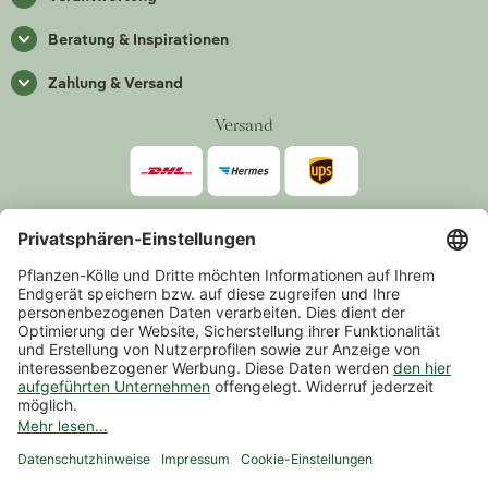
Beratung & Inspirationen
Zahlung & Versand
Versand
Zahlarten
*Alle Preise inkl. gesetzlicher Mehrwertsteuer zzgl.
Versand
.
Mindestbestellwert 14,90 €, ausgenommen sind Gutscheine und
Events.
Vertrag widerrufen