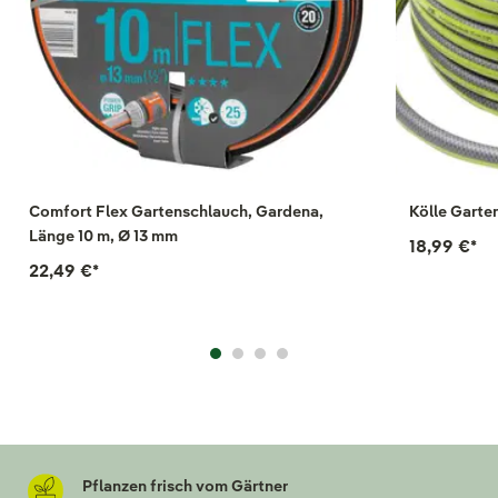
Comfort Flex Gartenschlauch, Gardena,
Kölle Garte
Länge 10 m, Ø 13 mm
18,99 €
*
22,49 €
*
Pflanzen frisch vom Gärtner