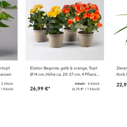
ertopf
Elatior-Begonie, gelb & orange, Topf-
Ziera
flanzen
Ø 14 cm, Höhe ca. 20-27 cm, 4 Pflanz…
Korb 
2 Stück
Inhalt:
4 Stück
22,9
26,99 €
*
 1 Stück)
(6,75 €
*
/ 1 Stück)