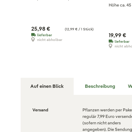
Höhe ca. 45
25,98 €
(12,99 € / 1 Stück)
19,99 €
lieferbar
nicht abholbar
lieferbar
nicht abh
Auf einen Blick
Beschreibung
W
Versand
Pflanzen werden per Paket
regulär 7,99 Euro versend
(sofern nicht anders
angegeben). Die Sendun