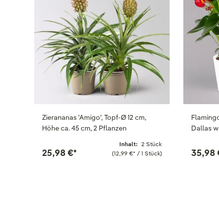
Zierananas 'Amigo', Topf-Ø 12 cm,
Flamingo
Höhe ca. 45 cm, 2 Pflanzen
Dallas w
Inhalt:
2 Stück
25,98 €
*
35,98 
(12,99 €
*
/ 1 Stück)