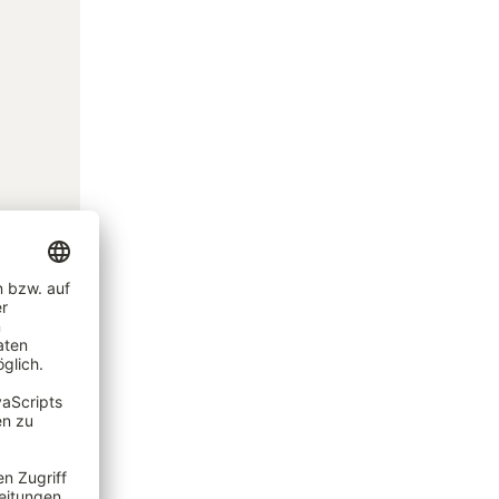
e,
r den