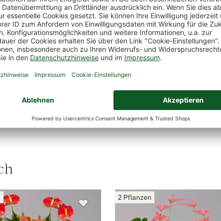
Frucht
Zier Ananas
Wasserbedarf
mäßig
ch
n
2 Pflanzen