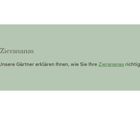
 Zierananas
nsere Gärtner erklären Ihnen, wie Sie Ihre
Zierananas
richti