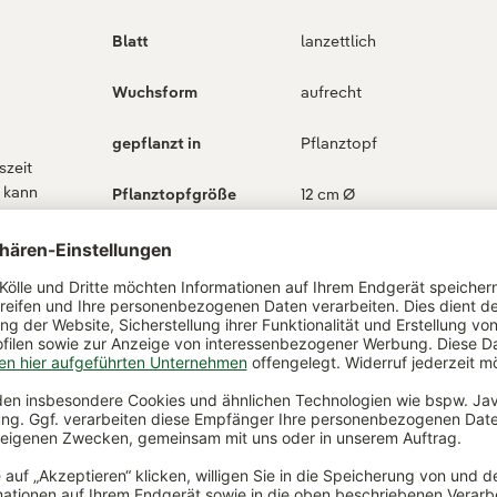
Blatt
lanzettlich
Wuchsform
aufrecht
gepflanzt in
Pflanztopf
szeit
, kann
Pflanztopfgröße
12 cm Ø
und
Übertopf
inkl. Übertopf
Temperatur
18-25°C
Verwendungszweck
Zierpflanze für den
Innenbereich, Geschenkide
Tischdeko,
Fensterbankpflanzen, im
Sommer an einen
halbschattigen Standort fü
Aussenbereich geeignet