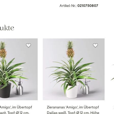
Artikel-Nr.:
0210750807
ukte
'Amigo', im Übertopf
Zierananas 'Amigo', im Übertopf
azit, Topf-Ø 12 cm,
Dallas weiß, Topf-Ø 12 cm, Höhe