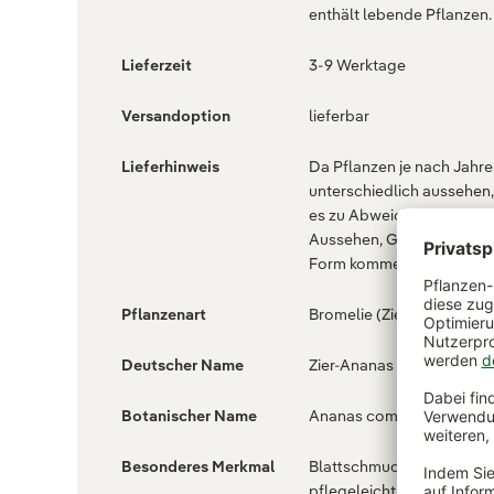
enthält lebende Pflanzen.
Lieferzeit
3-9 Werktage
Versandoption
lieferbar
Lieferhinweis
Da Pflanzen je nach Jahre
unterschiedlich aussehen
es zu Abweichungen in
Aussehen, Größe, Farbe 
Form kommen.
Pflanzenart
Bromelie (Zierananas)
Deutscher Name
Zier-Ananas
Botanischer Name
Ananas comosus 'Amigo'
Besonderes Merkmal
Blattschmuckpflanze ,
pflegeleicht , ungiftig