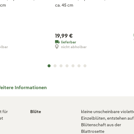
 cm
ca. 45 cm
19,99 €
lieferbar
olbar
nicht abholbar
eitere Informationen
 für
Blüte
kleine unscheinbare violett
et
Einzelblüten, entstehen au
Blütenschaft aus der
g
Blattrosette