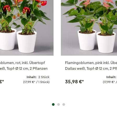
blumen, rot, inkl. Übertopf
Flamingoblumen, pink inkl. Üb
eiß, Topf-Ø 12 cm, 2 Pflanzen
Dallas weiß, Topf-Ø 12 cm, 2 P
Inhalt:
2 Stück
Inhalt:
€
*
35,98 €
*
(17,99 €
*
/ 1 Stück)
(17,99 €
*
/