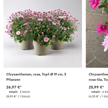
Chrysanthemen, rosa, Topf-Ø 19 cm, 3
Chrysanthem
Pflanzen
rosa-lila, T
26,97 €
*
25,99 €
*
Inhalt:
3 Stück
Inhalt:
6 S
(8,99 €
*
/ 1 Stück)
(4,33 €
*
/ 1 St