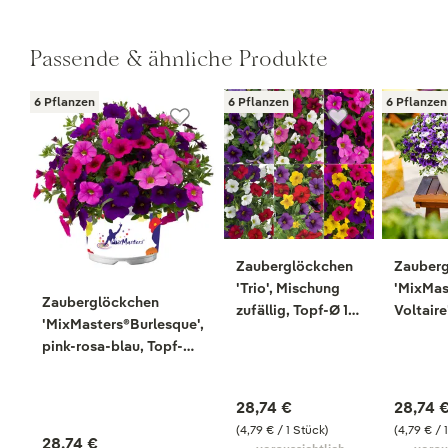
Passende & ähnliche Produkte
6 Pflanzen
6 Pflanzen
6 Pflanzen
Zauberglöckchen
Zauber
'Trio', Mischung
'MixMas
Zauberglöckchen
zufällig, Topf-Ø 12
Voltaire
'MixMasters®Burlesque',
cm, 6 Pflanzen
weiß-lil
pink-rosa-blau, Topf-Ø
12 cm, 6
12 cm, 6 Pflanzen
28,74 €
28,74 
(4,79 € / 1 Stück)
(4,79 € / 
28,74 €