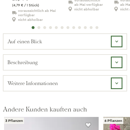
voraussichtlich
vorau
ab Mai verfügbar
ab Ma
(4,79 € / 1 Stück)
nicht abholbar
nicht
voraussichtlich ab Mai
verfügbar
nicht abholbar
Auf einen Blick
Beschreibung
Weitere Informationen
Andere Kunden kauften auch
3 Pflanzen
6 Pflanzen