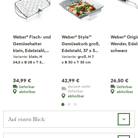
Weber® Fisch- und
Weber® Style™
Weber® Origi
Gemüsehalter
Gemüsekorb groß,
Wender, Edel
klein, Edelstahl,
Edelstahl, 37 x 30
schwarz
Variante:
klein, H
Variante:
groß, H 7
rechteckig
x 6,5 cm
24,5 x B 28 x T 5,3
x B 30 x T 35 cm
cm
34,99 €
42,99 €
26,50 €
derzeit nicht
lieferbar
lieferbar
lieferbar
abholbar
abholbar
abholbar
Auf einen Blick