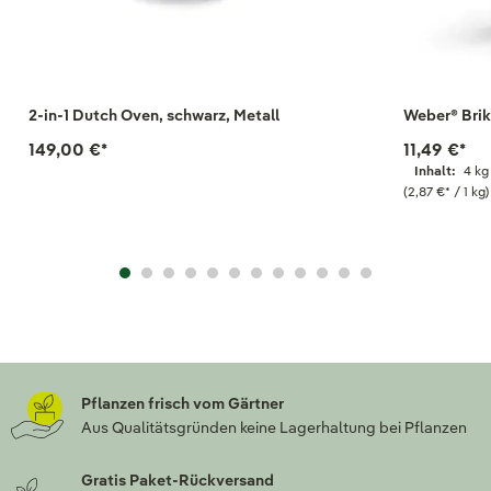
2-in-1 Dutch Oven, schwarz, Metall
Weber® Brik
149,00 €
*
11,49 €
*
Inhalt:
4 kg
(2,87 €
*
/ 1 kg)
Pflanzen frisch vom Gärtner
Aus Qualitätsgründen keine Lagerhaltung bei Pflanzen
Gratis Paket-Rückversand