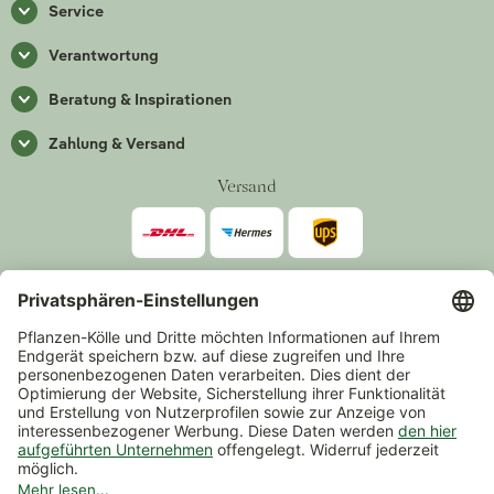
Service
Verantwortung
Beratung & Inspirationen
Zahlung & Versand
Versand
Zahlarten
*Alle Preise inkl. gesetzlicher Mehrwertsteuer zzgl.
Versand
.
Mindestbestellwert 14,90 €, ausgenommen sind Gutscheine und
Events.